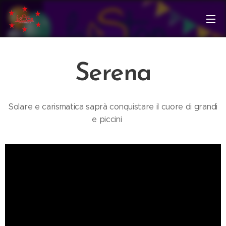
Serena
Solare e carismatica saprà conquistare il cuore di grandi
e piccini 😁