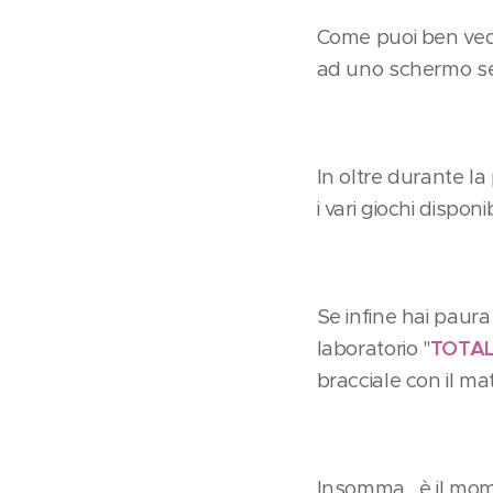
Come puoi ben veder
ad uno schermo sen
In oltre durante la
i vari giochi disponi
Se infine hai paura
laboratorio "
TOTAL
bracciale con il ma
Insomma , è il mo