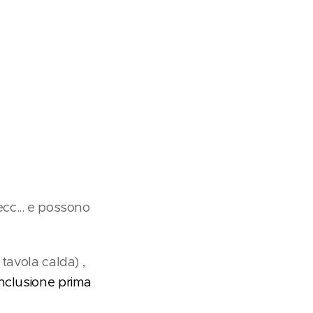
 ecc... e possono
tavola calda) ,
nclusione prima