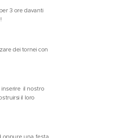
per 3 ore davanti
!
zare dei tornei con
nserire il nostro
ruirsi il loro
d oppure una festa