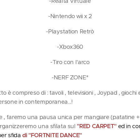
-Realtà Virtuale
-Nintendo wii x 2
-Playstation Retrò
-Xbox360
-Tiro con l'arco
-NERF ZONE*
to è compreso di : tavoli , televisioni , Joypad , giochi
persone in contemporanea...!
te , faremo una pausa unica per mangiare (patatine + 
 organizzeremo una sfilata sul
"RED CARPET"
ed in co
er sfida
di "FORTNITE DANCE"