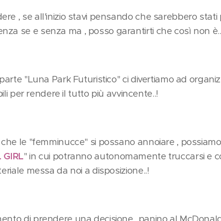
e , se all'inizio stavi pensando che sarebbero stati 
za se e senza ma , posso garantirti che così non è..
 parte "Luna Park Futuristico" ci divertiamo ad organiz
bili per rendere il tutto più avvincente..!
 che le "femminucce" si possano annoiare , possiamo i
 GIRL
" in cui potranno autonomamente truccarsi e cost
teriale messa da noi a disposizione..!
mento di prendere una decisione...panino al McDonal