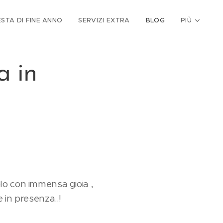
ESTA DI FINE ANNO
SERVIZI EXTRA
BLOG
PIÙ
a in
olo con immensa gioia ,
 in presenza..!