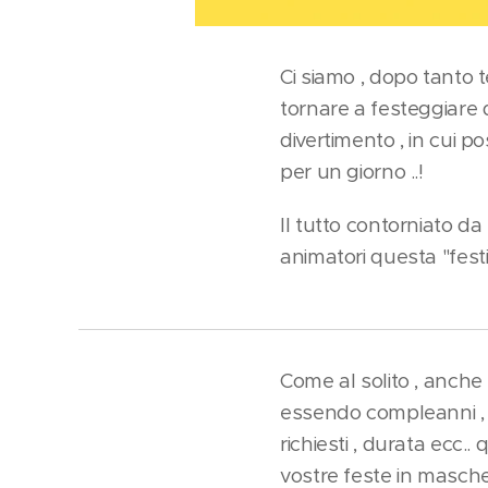
Ci siamo , dopo tanto t
tornare a festeggiare d
divertimento , in cui p
per un giorno ..!
Il tutto contorniato da
animatori questa "festi
Come al solito , anch
essendo compleanni , le
richiesti , durata ecc..
vostre feste in masche