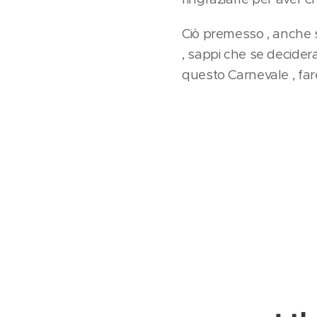
Ciò premesso , anche s
, sappi che se deciderai
questo Carnevale , fare