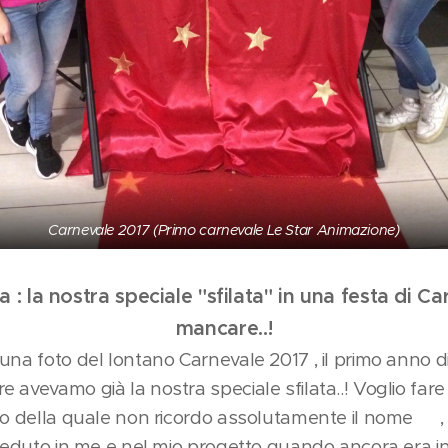
Carnevale 2017 (Primo carnevale Le Star Animazione)
 : la nostra speciale "sfilata" in una festa di 
mancare..!
una foto del lontano Carnevale 2017 , il primo anno d
 avevamo già la nostra speciale sfilata..! Voglio fare
oto della quale non ricordo assolutamente il nome 
creduto in me e nel mio progetto quando ancora era i