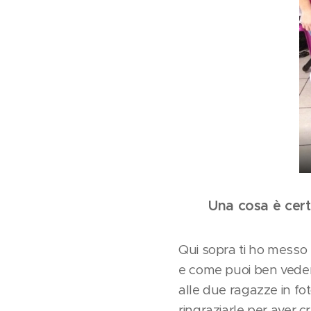
Una cosa è certa
Qui sopra ti ho messo 
e come puoi ben vedere
alle due ragazze in f
ringraziarle per aver 