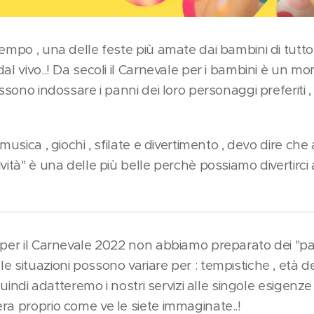
empo , una delle feste più amate dai bambini di tutto 
al vivo..! Da secoli il Carnevale per i bambini è un mom
ossono indossare i panni dei loro personaggi preferiti ,
 musica , giochi , sfilate e divertimento , devo dire ch
vità" è una delle più belle perchè possiamo divertirci 
e per il Carnevale 2022 non abbiamo preparato dei "p
 situazioni possono variare per : tempistiche , età dei
 quindi adatteremo i nostri servizi alle singole esigenz
ra proprio come ve le siete immaginate..!