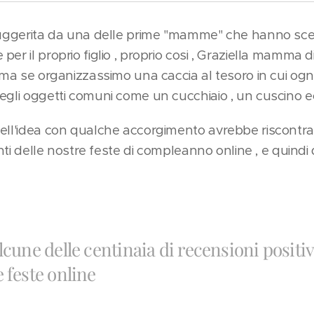
suggerita da una delle prime "mamme" che hanno scel
er il proprio figlio , proprio cosi , Graziella mamma d
: ma se organizzassimo una caccia al tesoro in cui og
egli oggetti comuni come un cucchiaio , un cuscino ec
ell'idea con qualche accorgimento avrebbe riscontr
anti delle nostre feste di compleanno online , e quindi 
lcune delle centinaia di recensioni positiv
 feste online