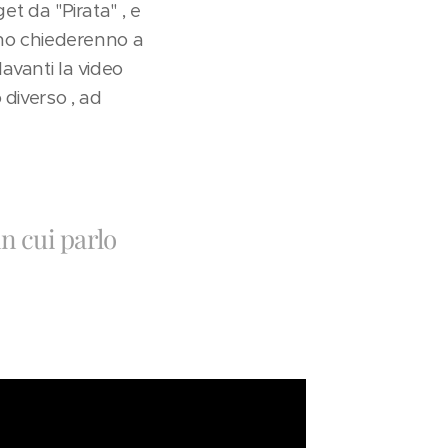
et da "Pirata" , e
mano chiederenno a
 davanti la video
 diverso , ad
n cui parlo