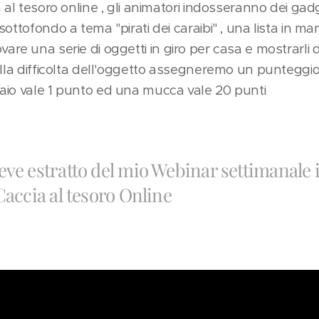
 al tesoro online , gli animatori indosseranno dei gadg
ottofondo a tema "pirati dei caraibi" , una lista in 
 trovare una serie di oggetti in giro per casa e mostrarli
alla difficolta dell'oggetto assegneremo un punteggio
io vale 1 punto ed una mucca vale 20 punti 😁
ve estratto del mio Webinar settimanale i
Caccia al tesoro Online