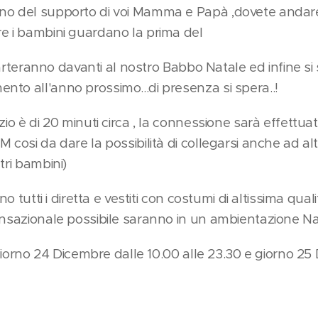
o del supporto di voi Mamma e Papà ,dovete andare 
e i bambini guardano la prima del
 scarteranno davanti al nostro Babbo Natale ed infine s
to all'anno prossimo...di presenza si spera..!
zio è di 20 minuti circa , la connessione sarà effettua
 cosi da dare la possibilità di collegarsi anche ad alt
tri bambini)
nno tutti i diretta e vestiti con costumi di altissima qua
nsazionale possibile saranno in un ambientazione Nata
o giorno 24 Dicembre dalle 10.00 alle 23.30 e giorno 2