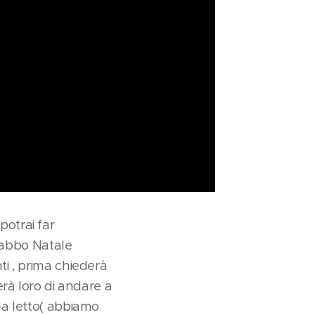
potrai far
 Babbo Natale
i , prima chiederà
rà loro di andare a
a letto( abbiamo