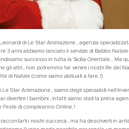
eonardi di Le Star Animazione , agenzia specializzata
tre 3 anni abbiamo lanciato il servizio di Babbo Natale
dissimo successo in tutta la Sicilia Orientale... Ma q
gli altri , non potremmo far venire i nostri Re del N
tte di Natale (come siamo abituati a fare..!)
 Le Star Animazione , siamo degli specialisti nell'inv
ar divertire i bambini , infatti siamo stati la prima ag
 le Feste di compleanno Online..!
accontarti i nostri successi , ma ha descriverti in ant