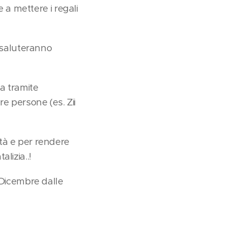
a mettere i regali
i saluteranno
ta tramite
re persone (es. Zii
lità e per rendere
lizia..!
5 Dicembre dalle