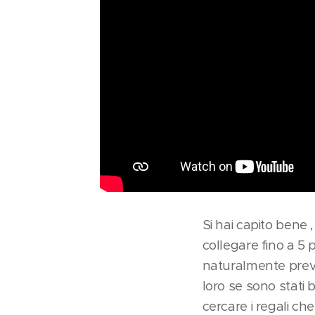
Si hai capito bene ,
collegare fino a 5
naturalmente preve
loro se sono stati
cercare i regali c