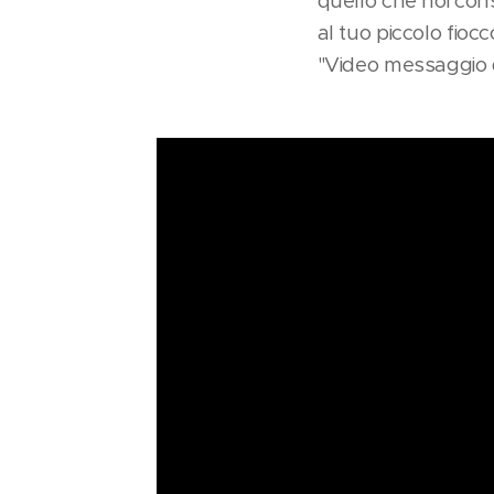
quello che noi co
al tuo piccolo fiocc
"Video messaggio d