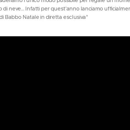
nsideriamo l'unico modo possibile per regale un mom
o di neve... Infatti per quest'anno lanciamo ufficialment
i Babbo Natale in diretta esclusiva"