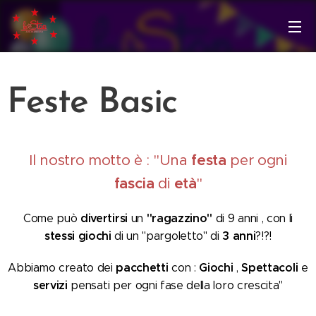
Feste Basic
Il nostro motto è : "Una
festa
per ogni
fascia
di
età
"
divertirsi
"ragazzino"
Come può
un
di 9 anni , con li
stessi giochi
3 anni
di un "pargoletto" di
?!?!
pacchetti
Giochi
S
pettacoli
Abbiamo creato dei
con :
,
e
servizi
pensati per ogni fase della loro crescita"