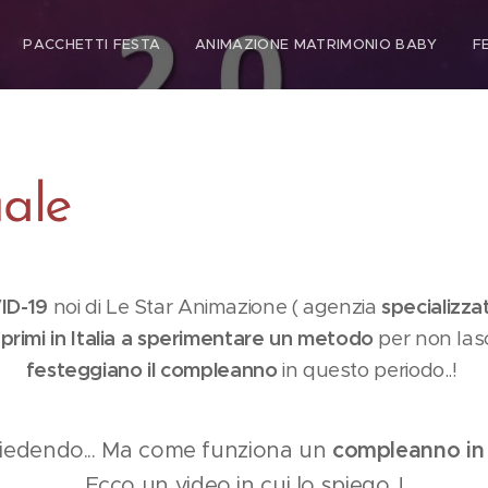
PACCHETTI FESTA
ANIMAZIONE MATRIMONIO BABY
F
uale
ID-19
noi di Le Star Animazione ( agenzia
specializza
i
primi in Italia a sperimentare un metodo
per non lasc
festeggiano il compleanno
in questo periodo..!
hiedendo... Ma come funziona un
compleanno
in
Ecco un video in cui lo spiego..!