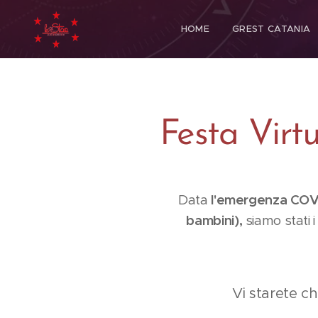
HOME
GREST CATANIA
Festa Virt
Data
l'emergenza COV
bambini
),
siamo stati 
Vi starete c