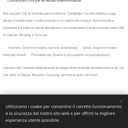
🌟
Contattateci Ora per un Natale Indimenticabile
🌟
Non lasciate che le festività siano ordinarie. Contattate l'Incanto Natalizio oggi
stesso e trasformate il vostro evento in un momento magico! Siamo pronti a
rispondere a tutte le vostre domande e personalizzare il vostro evento nelle città
di Catania, Messina e Siracusa.
📞 Telefono: [Inserire il vostro numero di telefono] 📧 Email: [Inserire il vostro
indirizzo email] 📆 Prenotate ora: [Inserire un pulsante di prenotazione]
Lasciate che l'Incanto Natalizio porti la magia delle festività direttamente a voi. Sia
che siate a Catania, Messina o Siracusa, saremo al vostro servizio!
Utilizziamo i cookie per consentire il corretto funzionamento
e la sicurezza del nostro sito web e per offrirti la migliore
.
esperienza utente possibile.
ohnny Leonardi
Creato da
J
CEO & Founder Le Star