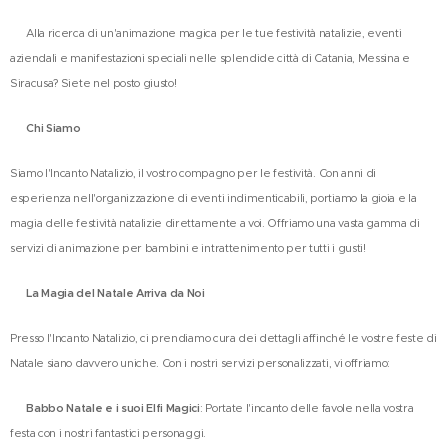
🎄 Alla ricerca di un'animazione magica per le tue festività natalizie, eventi
aziendali e manifestazioni speciali nelle splendide città di Catania, Messina e
Siracusa? Siete nel posto giusto!
🌟
Chi Siamo
🌟
Siamo l'Incanto Natalizio, il vostro compagno per le festività. Con anni di
esperienza nell'organizzazione di eventi indimenticabili, portiamo la gioia e la
magia delle festività natalizie direttamente a voi. Offriamo una vasta gamma di
servizi di animazione per bambini e intrattenimento per tutti i gusti!
🎅
La Magia del Natale Arriva da Noi
🧚‍♀️
Presso l'Incanto Natalizio, ci prendiamo cura dei dettagli affinché le vostre feste di
Natale siano davvero uniche. Con i nostri servizi personalizzati, vi offriamo:
✨
Babbo Natale e i suoi Elfi Magici
: Portate l'incanto delle favole nella vostra
festa con i nostri fantastici personaggi.