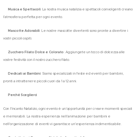
🎤
Musica e Spettacoli
: La nostra musica natalizia e spettacoli coinvolgenti creano
l'atmosfera perfetta per ogni evento.
🎁
Mascotte Adorabili
: Le nostre mascotte divertenti sono pronte a divertire i
vostri piccoli ospiti.
🍭
Zucchero Filato Dolce e Colorato
: Aggiungete un tocco di dolcezza alle
vostre festività con il nostro zucchero filato.
👫
Dedicati ai Bambini
: Siamo specializzati in feste ed eventi per bambini,
pronti a intrattenere piccoli cuori da 1 a 12 anni.
🏆
Perché Sceglierci
🏆
Con l'Incanto Natalizio, ogni evento è un'opportunità per creare momenti speciali
e memorabili. La nostra esperienza nell'animazione per bambini e
nell'organizzazione di eventi vi garantisce un'esperienza indimenticabile.